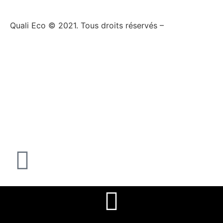
Quali Eco © 2021. Tous droits réservés –
Mentions
légales
–
Politique de confidentialité
–
Plan du site
–
Site internet créé par Küme, agence de
communication à Lyon