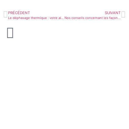
PRÉCÉDENT
SUIVANT
Le déphasage thermique : votre allié pour un confort optimal en été
Nos conseils concernant les façons de gérer au mieux une interface ITE/volets roulants